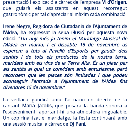
presentació i explicació a càrrec de l’empresa
Vi d’Origen
,
que guiarà els assistents en aquest recorregut
gastronòmic per tal d’apreciar al màxim cada combinació.
Irene Negre, Regidora de Ciutadania de l’Ajuntament de
l’Aldea, ha expressat la seua il·lusió per aquesta nova
edició: “
Un any més ja tenim el Maridatge Musical de
l’Aldea en marxa, i el dissabte 16 de novembre us
esperem a tots al Pavelló d’Esports per gaudir dels
sentits i de tots els productes de la nostra terra,
maridats amb els vins de la Terra Alta. És un plaer per
als sentits al qual us convidem amb entusiasme, però
recordem que les places són limitades i que podeu
aconseguir l’entrada a l’Ajuntament de l’Aldea fins
divendres 15 de novembre.”
La vetllada gaudirà amb l’actuació en directe de la
cantant
Maria Jacobs,
que posarà la banda sonora a
l’esdeveniment, aportant-hi una atmosfera inigualable.
Un cop finalitzat el maridatge, la festa continuarà amb
una sessió musical a càrrec de
DJ Pani.