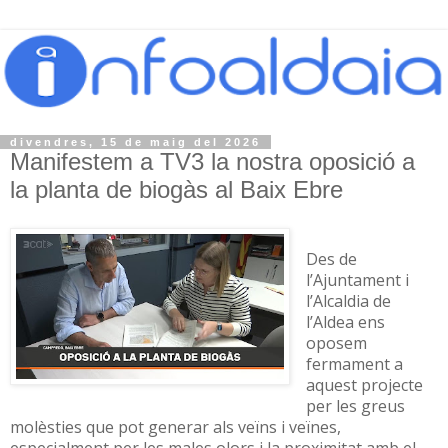
divendres, 15 de maig del 2026
Manifestem a TV3 la nostra oposició a
la planta de biogàs al Baix Ebre
Des de
l’Ajuntament i
l’Alcaldia de
l’Aldea ens
oposem
fermament a
aquest projecte
per les greus
molèsties que pot generar als veïns i veïnes,
especialment per les males olors i la proximitat amb el