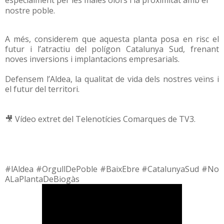
nostre poble.
A més, considerem que aquesta planta posa en risc el
futur i l’atractiu del polígon Catalunya Sud, frenant
noves inversions i implantacions empresarials.
Defensem l’Aldea, la qualitat de vida dels nostres veïns i
el futur del territori.
🎥 Vídeo extret del Telenotícies Comarques de TV3.
#lAldea #OrgullDePoble #BaixEbre #CatalunyaSud #No
ALaPlantaDeBiogàs